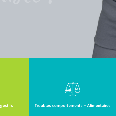
igestifs
Troubles comportements – Alimentaires