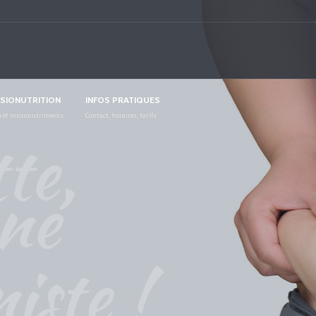
SIONUTRITION
INFOS PRATIQUES
 et micronutriments
Contact, horaires, tarifs
Obésité