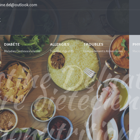
tine.del@outlook.com
DIABÈTE
ALLERGIES
TROUBLES
PHY
Maladies Cardiovasculaires
Troubles digestifs
Comportements Alimentaires
Macro
e amaigrissant / 
EN SAVOIR PLUS