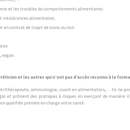
ulimie et les troubles du comportements alimentaires
et intolérances alimentaires.
 en contrat de trajet de soins ou non
inte
, vegan.
éticien et les autres qui n’ont pas d’accès reconnu à la forma
nutrithérapeute, amincologue, coach en alimentation,… Ils ne 
gal et prônent des pratiques à risques en exerçant de manière ill
on qualifiée prendre en charge votre santé.