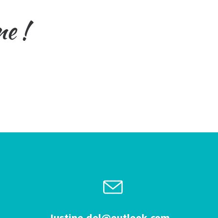
ne !
Justine.del@outlook.com