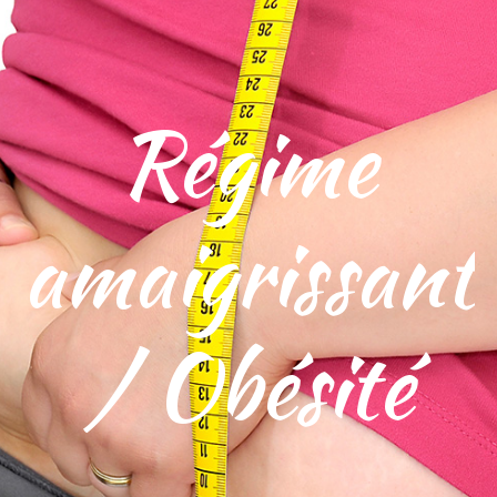
Régime
amaigrissant
/ Obésité